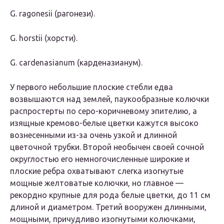
G. ragonesii (рагонези).
G. horstii (хорсти).
G. cardenasianum (карденазианум).
У первого небольшие плоские стебли едва
возвышаются над землей, паукообразные колючки
распростерты по серо-коричневому эпителию, а
изящные кремово-белые цветки кажутся высоко
вознесенными из-за очень узкой и длинной
цветочной трубки. Второй необычен своей сочной
округлостью его немногочисленные широкие и
плоские ребра охватывают слегка изогнутые
мощные желтоватые колючки, но главное —
рекордно крупные для рода белые цветки, до 11 см
длиной и диаметром. Третий вооружен длинными,
мощными, причудливо изогнутыми колючками,