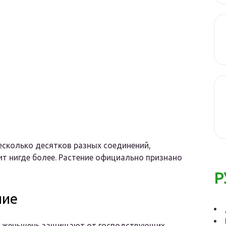
несколько десятков разных соединений,
т нигде более. Растение официально признано
Р
ние
д женьшень защищают от господствующих