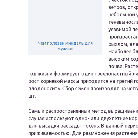
ветров, отк
небольшой у
теневыносли
уязвимой пе
произраста
Чем полезен миндаль для
рыхлом, вл
мужчин
Наиболее бл
высоким сод
почва. Раст
год жизни формирует один трехлопастный ли
рост корневой массы приходится на третий г
плодоносить. Сбор семян производят на четв
шт.
Самый распространенный метод выращивания
случае используют одно- или двухлетние кор
для высадки рассады – осень. В данный пер
приживаемостью. Для размножения растения