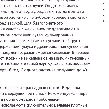
рытых солнечных лучей. Он должен иметь
клон для отвода дождевых, талых вод. Это
вое растение с неглубокой корневой системой,
ред засухой. Для благоприятного
ния участок с женьшенем поддерживают в
ажном состоянии путем мульчирования.
агоприятным считается суглинистый грунт с
ержанием гумуса и дренированная супесчаная
ет медленно, размножается семенами. В первый
ст. Корни не выкапывают на зиму. Интенсивный
од. Именно в данный период женьшень начинает
ертый год. С одного растения получают до 40
 женьшеня – рассадный способ. В данном
ни с верхушечной почкой. Рекомендуемая пора
иод корни обладают наибольшей
 используют исключительно цельные плотные