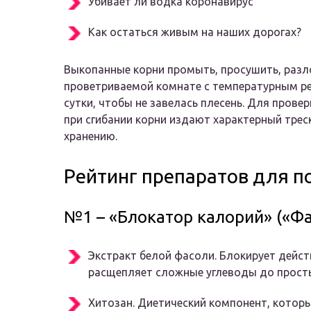
Убивает ли водка коронавирус
Как остаться живым на наших дорогах?
Выкопанные корни промыть, просушить, разл
проветриваемой комнате с температурным ре
сутки, чтобы не завелась плесень. Для прове
при сгибании корни издают характерный трес
хранению.
Рейтинг препаратов для п
№1 – «Блокатор калорий» («Фа
Экстракт белой фасоли. Блокирует дейс
расщепляет сложные углеводы до просты
Хитозан. Диетический компонент, котор