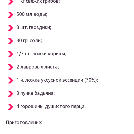
1 кг свежих грибов;
500 мл воды;
3 шт. гвоздики;
30 гр. соли;
1/3 ст. ложки корицы;
2 лавровых листа;
1 ч. ложка уксусной эссенции (70%);
3 пучка бадьяна;
4 горошины душистого перца.
Приготовление: