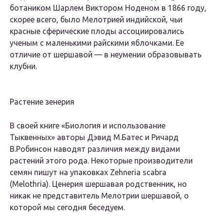
ботаником Шарлем Виктором Ноденом в 1866 году,
скорее всего, было Мелотрией индийской, чьи
красные сферические плоды ассоциировались
ученым с маленькими райскими яблочками. Ее
отличие от шершавой — в неумении образовывать
клубни.
Растение зенерия
В своей книге «Биология и использование
Тыквенных» авторы Дэвид М.Батес и Ричард
В.Робинсон наводят различия между видами
растений этого рода. Некоторые производители
семян пишут на упаковках Zehneria scabra
(Melothria). Ценерия шершавая родственник, но
никак не представитель Мелотрии шершавой, о
которой мы сегодня беседуем.