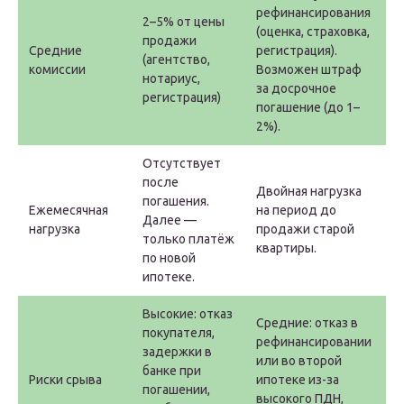
рефинансирования
2–5% от цены
(оценка, страховка,
продажи
Средние
регистрация).
(агентство,
комиссии
Возможен штраф
нотариус,
за досрочное
регистрация)
погашение (до 1–
2%).
Отсутствует
после
Двойная нагрузка
погашения.
Ежемесячная
на период до
Далее —
нагрузка
продажи старой
только платёж
квартиры.
по новой
ипотеке.
Высокие: отказ
Средние: отказ в
покупателя,
рефинансировании
задержки в
или во второй
банке при
Риски срыва
ипотеке из-за
погашении,
высокого ПДН,