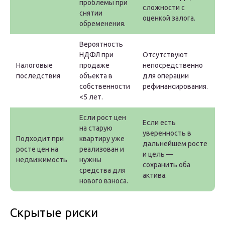
проблемы при
сложности с
снятии
оценкой залога.
обременения.
Вероятность
НДФЛ при
Отсутствуют
Налоговые
продаже
непосредственно
последствия
объекта в
для операции
собственности
рефинансирования.
<5 лет.
Если рост цен
Если есть
на старую
уверенность в
Подходит при
квартиру уже
дальнейшем росте
росте цен на
реализован и
и цель —
недвижимость
нужны
сохранить оба
средства для
актива.
нового взноса.
Скрытые риски