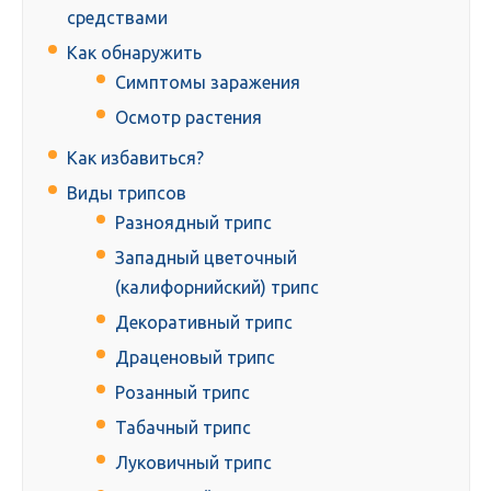
средствами
Как обнаружить
Симптомы заражения
Осмотр растения
Как избавиться?
Виды трипсов
Разноядный трипс
Западный цветочный
(калифорнийский) трипс
Декоративный трипc
Драценовый трипc
Розанный трипc
Табачный трипc
Луковичный трипc