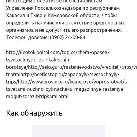
необходимо обратиться к специалистам
Управления Россельхознадзора по республикам
Хакасия и Тыва и Кемеровской области, чтобы
определить наличие или отсутствие вредоносных
организмов и не допустить его распространения.
Телефон доверия: (3902) 24-00-84.
http://6cotok.boltai.com/topics/chem-opasen-
tsvetochnyj-trips-i-kak-s-nim-
borotsya/http://selo.guru/rastenievodstvo/vrediteli/trips/v
tr.htmlhttp://beetlestop.ru/zapadnyiy-tsvetochnyiy-
trips/http://www.province.ru/kemerovo/vopros-otvet/s-
tsvetami-nuzhno-byt-nacheku-magazinnye-rasteniya-
mogut-zarazit-tripsami.html
Как обнаружить