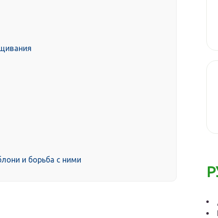
ащивания
лони и борьба с ними
Р