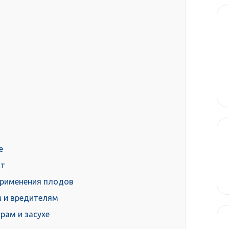
е
ст
применения плодов
 и вредителям
рам и засухе