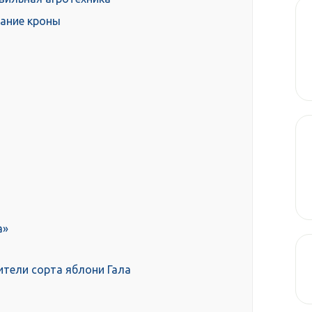
вание кроны
а»
ители сорта яблони Гала