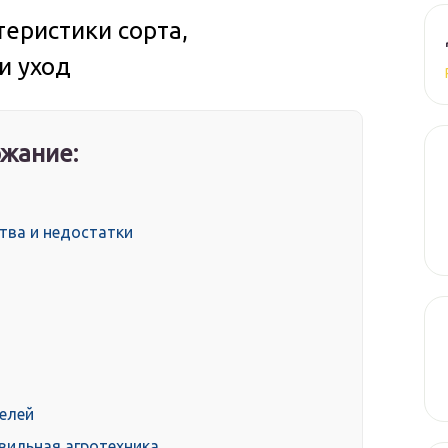
теристики сорта,
и уход
жание:
ства и недостатки
елей
авильная агротехника