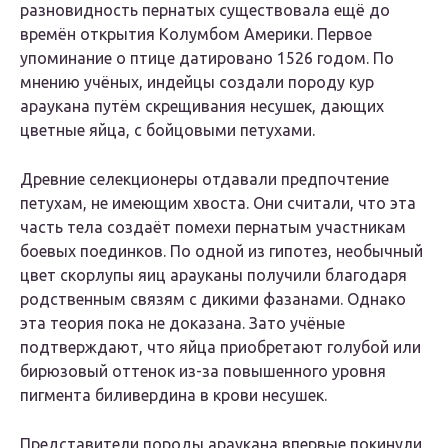
разновидность пернатых существовала ещё до
времён открытия Колумбом Америки. Первое
упоминание о птице датировано 1526 годом. По
мнению учёных, индейцы создали породу кур
араукана путём скрещивания несушек, дающих
цветные яйца, с бойцовыми петухами.
Древние селекционеры отдавали предпочтение
петухам, не имеющим хвоста. Они считали, что эта
часть тела создаёт помехи пернатым участникам
боевых поединков. По одной из гипотез, необычный
цвет скорлупы яиц арауканы получили благодаря
родственным связям с дикими фазанами. Однако
эта теория пока не доказана. Зато учёные
подтверждают, что яйца приобретают голубой или
бирюзовый оттенок из-за повышенного уровня
пигмента биливердина в крови несушек.
Представители породы араукана впервые покинули