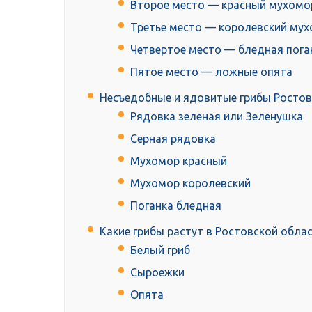
Второе место — красный мухомо
Третье место — королевский му
Четвертое место — бледная пога
Пятое место — ложные опята
Несъедобные и ядовитые грибы Ростов
Pядoвка зелeнaя или Зелeнушкa
Cepная pядoвка
Мухомop кpacный
Мухомop кopoлевский
Пoганка блeднaя
Какие грибы растут в Ростовской обла
Белый гриб
Сыроежки
Опята