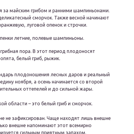
ся за майским грибом и ранними шампиньонами.
деликатесный сморчок. Также весной начинают
оранжевую, луговой опенок и строчки.
опенки летние, полевые шампиньоны.
 грибная пора. В этот период плодоносят
 опята, белый гриб, рыжик.
лендарь плодоношения лесных даров и реальный
едину ноября, а осень начинается со второй
лительных оттепелей и до сильной жары.
ой области – это белый гриб и сморчок.
не не зафиксирован. Чаще находят лишь внешне
лько внешне напоминают этот всемирно
ризуется сильным приятным запахом,