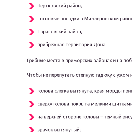
Чертковский район;
сосновые посадки в Миллеровском район
Тарасовский район;
прибрежная территория Дона.
Грибные места в приморских районах и на по
Чтобы не перепутать степную гадюку с ужом 
голова слегка вытянута, края морды пр
сверху голова покрыта мелкими щиткам
на верхней стороне головы – темный рис
зрачок вытянутый;