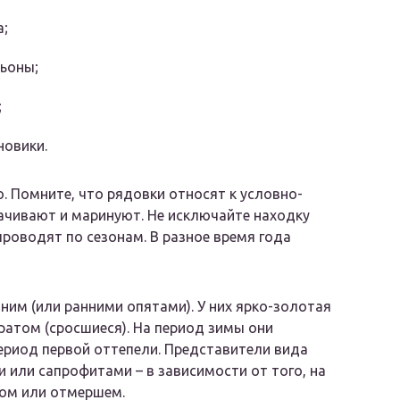
а;
ьоны;
;
новики.
 Помните, что рядовки относят к условно-
ачивают и маринуют. Не исключайте находку
 проводят по сезонам. В разное время года
им (или ранними опятами). У них ярко-золотая
ратом (сросшиеся). На период зимы они
период первой оттепели. Представители вида
 или сапрофитами – в зависимости от того, на
вом или отмершем.