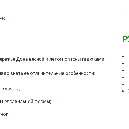
е;
Р
бережье Дона весной и летом опасны гадюками.
надо знать ее отличительные особенности:
иподняты;
и неправильной формы;
унок;