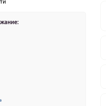
ти
жание:
а