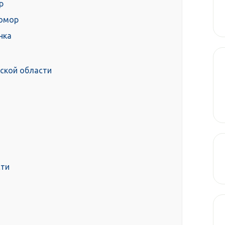
р
хомор
нка
ской области
сти