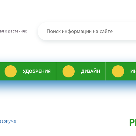
ал о растениях
УДОБРЕНИЯ
ДИЗАЙН
И
Р
квариуме