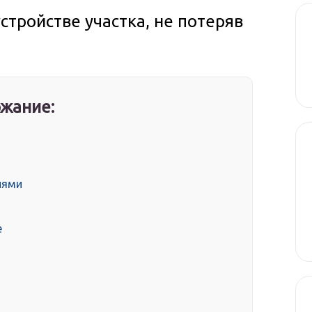
стройстве участка, не потеряв
жание:
иями
е