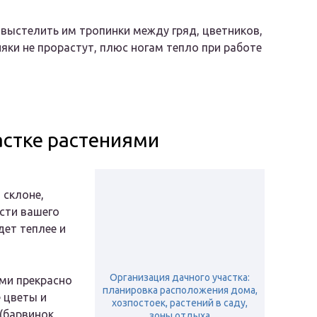
 выстелить им тропинки между гряд, цветников,
няки не прорастут, плюс ногам тепло при работе
астке растениями
 склоне,
сти вашего
дет теплее и
Организация дачного участка:
ми прекрасно
планировка расположения дома,
 цветы и
хозпостоек, растений в саду,
(барвинок,
зоны отдыха