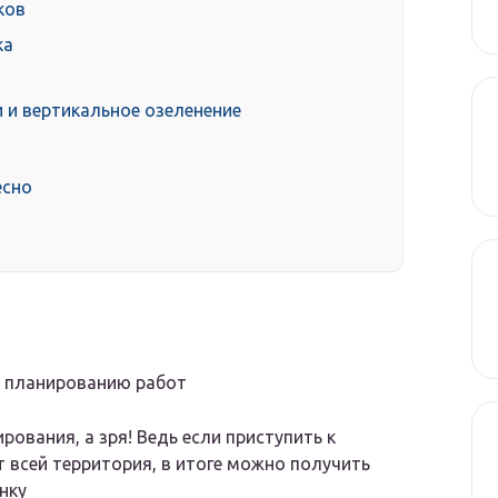
ков
ка
и и вертикальное озеленение
есно
я планированию работ
ования, а зря! Ведь если приступить к
т всей территория, в итоге можно получить
нку