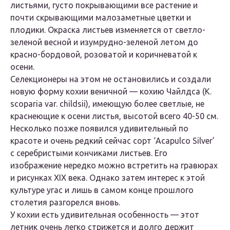
листьями, густо покрывающими все растение и
почти скрывающими малозаметные цветки и
плодики. Окраска листьев изменяется от светло-
зеленой весной и изумрудно-зеленой летом до
красно-бордовой, розоватой и коричневатой к
осени.
Селекционеры на этом не остановились и создали
новую форму кохии веничной — кохию Чайлдса (K.
scoparia var. childsii), имеющую более светлые, не
краснеющие к осени листья, высотой всего 40-50 см.
Несколько позже появился удивительный по
красоте и очень редкий сейчас сорт ‘Acapulco Silver’
с серебристыми кончиками листьев. Его
изображение нередко можно встретить на гравюрах
и рисунках XIX века. Однако затем интерес к этой
культуре угас и лишь в самом конце прошлого
столетия разгорелся вновь.
У кохии есть удивительная особенность — этот
летник очень легко стрижется и долго держит