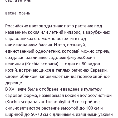
сад, цветник
весна, осень
Российские цветоводы знают это растение под
названием кохия или летний кипарис, в зарубежных
справочниках его можно встретить под
наименованием бассия. И это, пожалуй,
единственный однолетник, который можно стричь,
создавая различные садовые фигуры.Кохия
веничная (Kochia scoparia) — один из 80 видов
кохий, встречающихся в теплых регионах Евразии.
Своим обликом напоминает миниатюрное хвойное
деревце.
В XVII веке была отобрана и введена в культуру
садовая форма, называемая кохией волосолистной
(Kochia scoparia var. trichophylla). Это стройное,
сильноветвистое растение высотой до 100 см и
шириной до 50-70 см с длинными, изящными узкими