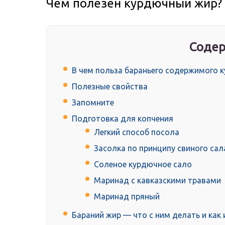
Чем полезен курдючный жир?
Содер
В чем польза бараньего содержимого 
Полезные свойства
Запомните
Подготовка для копчения
Легкий способ посола
Засолка по принципу свиного сал
Соленое курдючное сало
Маринад с кавказскими травами
Маринад пряный
Бараний жир — что с ним делать и как