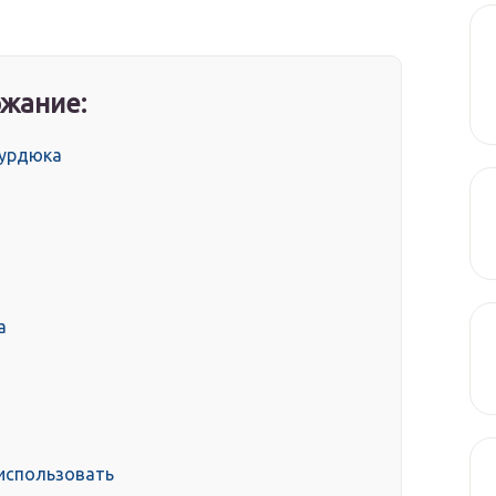
жание:
курдюка
а
 использовать