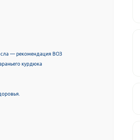
асла — рекомендация ВОЗ
араньего курдюка
доровья.