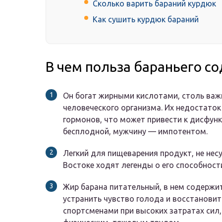
Сколько варить бараний курдюк
Как сушить курдюк бараний
В чем польза бараньего с
Он богат жирными кислотами, столь ва
человеческого организма. Их недостато
гормонов, что может привести к дисфун
бесплодной, мужчину — импотентом.
Легкий для пищеварения продукт, не нес
Востоке ходят легенды о его способност
Жир барана питательный, в нем содержи
устранить чувство голода и восстановит
спортсменами при высоких затратах сил,