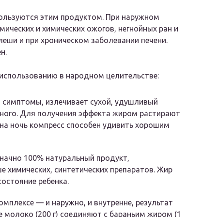
ользуются этим продуктом. При наружном
мических и химических ожогов, негнойных ран и
леши и при хроническом заболевании печени.
н.
 использованию в народном целительстве:
 симптомы, излечивает сухой, удушливый
ьного. Для получения эффекта жиром растирают
 на ночь компресс способен удивить хорошим
ачно 100% натуральный продукт,
е химических, синтетических препаратов. Жир
состояние ребенка.
мплексе — и наружно, и внутренне, результат
е молоко (200 г) соединяют с бараньим жиром (1