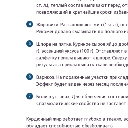
ст. л.), теплый состав выпивают перед о
позволяющий в кратчайшие сроки избави
Жировики.
Растапливают жир (1 ч. л.), 
Рекомендовано смазывать до полного ис
Шпора на пятке.
Куриное сырое яйцо дро
г), эссенцией уксуса (100 г). Отставляют
салфетку прикладывают к шпоре. Сверху
результата прикладывать ткань необходи
Варикоз.
На пораженные участки приклад
Эффект будет виден через месяц после е
Боли в уставах.
Для облегчения состояни
Спазмолитические свойства не заставят 
Курдючный жир работает глубоко в тканях, в
обладает способностью обезболивать.