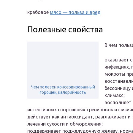
крабовое
мясо — польза и вред
Полезные свойства
В чем польз
оказывает 
инфекциях, 
мокроты при
восстанавли
Чем полезен консервированный
бессонницу 
горошек, калорийность
климакс;
восполняет 
интенсивных спортивных тренировок и физиче
действует как антиоксидант, разглаживает и
лечении сухости и обморожения;
поддерживает поджелудочную железу, нормал