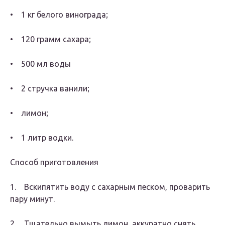
• 1 кг белого винограда;
• 120 грамм сахара;
• 500 мл воды
• 2 стручка ванили;
• лимон;
• 1 литр водки.
Способ приготовления
1. Вскипятить воду с сахарным песком, проварить
пару минут.
2. Тщательно вымыть лимон, аккуратно снять