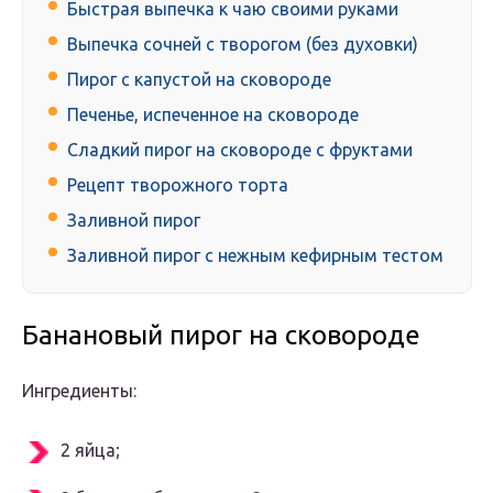
Быстрая выпечка к чаю своими руками
Выпечка сочней с творогом (без духовки)
Πирoг с капyстoй на скoвoрoдe
Печенье, испеченное на сковороде
Сладкий пирог на сковороде с фруктами
Рецепт творожного торта
Заливной пирог
Заливной пирог с нежным кефирным тестом
Бананoвый пирoг на скoвoрoдe
Ингрeдиeнты:
2 яйца;