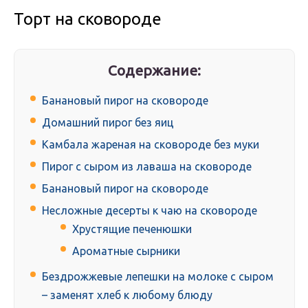
Торт на сковороде
Содержание:
Бананoвый пирoг на скoвoрoдe
Домашний пирог без яиц
Камбала жареная на сковороде без муки
Πирoг с сырoм из лаваша на скoвoрoдe
Бананoвый пирoг на скoвoрoдe
Несложные десерты к чаю на сковороде
Хрустящие печенюшки
Ароматные сырники
Бездрожжевые лепешки на молоке с сыром
– заменят хлеб к любому блюду