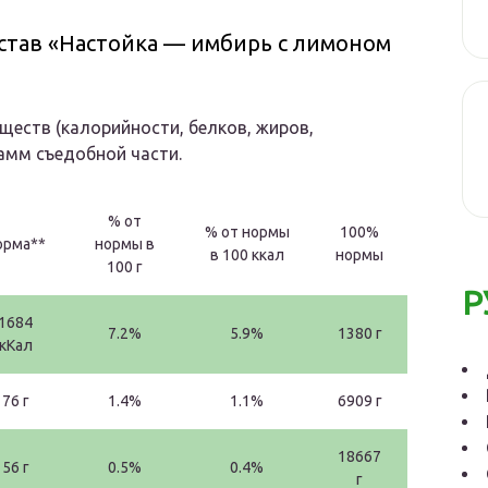
став «Настойка — имбирь с лимоном
еств (калорийности, белков, жиров,
рамм съедобной части.
% от
% от нормы
100%
орма**
нормы в
в 100 ккал
нормы
100 г
Р
1684
7.2%
5.9%
1380 г
кКал
76 г
1.4%
1.1%
6909 г
18667
56 г
0.5%
0.4%
г