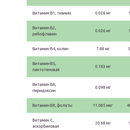
Витамин В1, тиамин
0.028 мг
Витамин В2,
0.026 мг
рибофлавин
Витамин В4, холин
7.88 мг
5
Витамин В5,
0.183 мг
пантотеновая
Витамин В6,
0.098 мг
пиридоксин
Витамин В9, фолаты
11.085 мкг
4
Витамин C,
20.68 мг
аскорбиновая