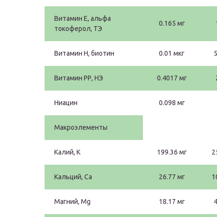
Витамин Е, альфа
0.165 мг
токоферол, ТЭ
Витамин Н, биотин
0.01 мкг
5
Витамин РР, НЭ
0.4017 мг
Ниацин
0.098 мг
Макроэлементы
Калий, K
199.36 мг
2
Кальций, Ca
26.77 мг
1
Магний, Mg
18.17 мг
4