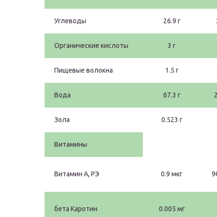
Углеводы
26.9 г
Органические кислоты
3 г
Пищевые волокна
1.5 г
Вода
67.3 г
Зола
0.523 г
Витамины
Витамин А, РЭ
0.9 мкг
9
бета Каротин
0.005 мг