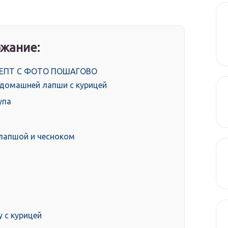
жание:
ЕПТ С ФОТО ПОШАГОВО
 домашней лапши с курицей
упа
 лапшой и чесноком
у с курицей