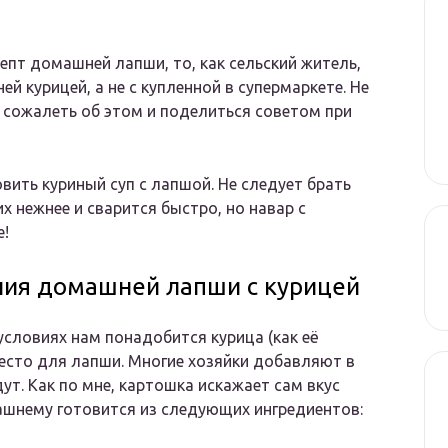
цепт домашней лапши, то, как сельский житель,
й курицей, а не с купленной в супермаркете. Не
ь сожалеть об этом и поделиться советом при
овить куриный суп с лапшой. Не следует брать
их нежнее и сварится быстро, но навар с
е!
ния домашней лапши с курицей
словиях нам понадобится курица (как её
 тесто для лапши. Многие хозяйки добавляют в
дут. Как по мне, картошка искажает сам вкус
шнему готовится из следующих ингредиентов: