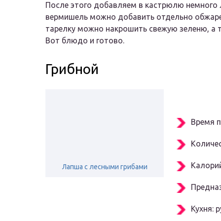
После этого добавляем в кастрюлю немного ла
вермишель можно добавить отдельно обжарен
тарелку можно накрошить свежую зеленю, а т
Вот блюдо и готово.
Грибной­
Время п
Количес
Калорий
Лапша с лесными грибами
Предназ
Кухня: р