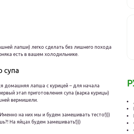
машней лапши) легко сделать без лишнего похода
рняка есть в вашем холодильнике.
 супа
Р
тся домашняя лапша с курицей – для начала
первый этап приготовления супа (варка курицы)
шней вермишели.
) Именно на них мы и будем замешивать тесто!)))
ешь?! На яйцах будем замешивать!)))