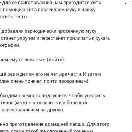
для ее приготовления нам пригодится сито.
 с помощью сита просеиваем муку в чашку,
есить тесто.
, добавляя периодически просеянную муку.
 станет упругим и перестанет прилипать к рукам.
тографии.
ём ему отлежаться (дойти).
ё раз и делим его на четыре части. И затем
блин очень тонким, почти прозрачным!
обходимо немного подсушить. Чтобы ускорить
ротивне (можно подсушить и в большой
, переворачиваем на другую.
нно приготовление домашней лапши. Для этого
ерху кладу такой же сложенный сочень и