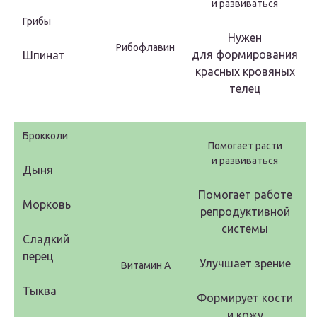
и развиваться
Грибы
Нужен
Рибофлавин
для формирования
Шпинат
красных кровяных
телец
Брокколи
Помогает расти
и развиваться
Дыня
Помогает работе
Морковь
репродуктивной
системы
Сладкий
перец
Улучшает зрение
Витамин А
Тыква
Формирует кости
и кожу