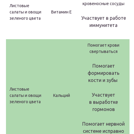
кровеносные сосуды
Листовые
салаты и овощи
Витамин Е
Участвует в работе
зеленого цвета
иммунитета
Помогает крови
свертываться
Помогает
формировать
кости и зубы
Листовые
Участвует
салаты и овощи
Кальций
зеленого цвета
в выработке
гормонов
Помогает нервной
системе исправно