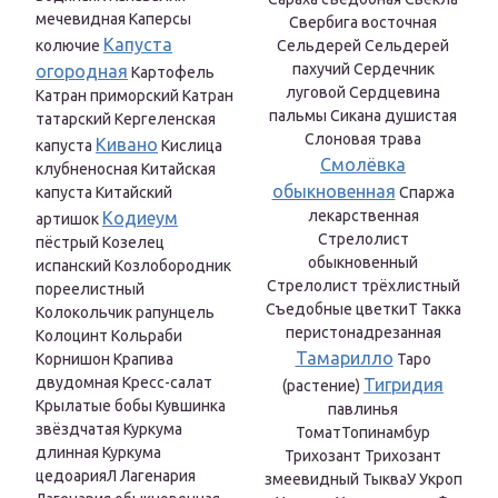
мечевидная Каперсы
Свербига восточная
Капуста
колючие
Сельдерей Сельдерей
пахучий Сердечник
огородная
Картофель
луговой Сердцевина
Катран приморский Катран
пальмы Сикана душистая
татарский Кергеленская
Слоновая трава
Кивано
капуста
Кислица
Смолёвка
клубненосная Китайская
обыкновенная
капуста Китайский
Спаржа
лекарственная
Кодиеум
артишок
Стрелолист
пёстрый Козелец
обыкновенный
испанский Козлобородник
Стрелолист трёхлистный
пореелистный
Съедобные цветкиТ Такка
Колокольчик рапунцель
перистонадрезанная
Колоцинт Кольраби
Тамарилло
Корнишон Крапива
Таро
двудомная Кресс-салат
Тигридия
(растение)
Крылатые бобы Кувшинка
павлинья
звёздчатая Куркума
ТоматТопинамбур
длинная Куркума
Трихозант Трихозант
цедоарияЛ Лагенария
змеевидный ТыкваУ Укроп