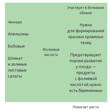
Участвует в белковом
обмене
Авокадо
Нужна
для формирования
Апельсины
красных кровяных
телец
Бобовые
Фолиевая
Предотвращает
кислота
Шпинат
пороки развития
и зеленые
у плода —
листовые
продукты
салаты
с фолиевой
кислотой нужно
есть беременным
Помогает расти