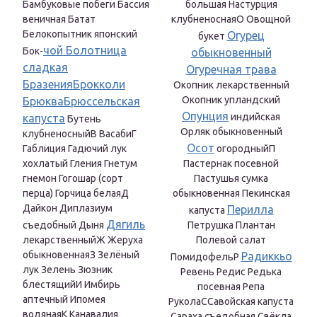
Бамбуковые побеги Бассия
большая Настурция
веничная Батат
клубненоснаяО Овощной
Белокопытник японский
Огурец
букет
чой Болотница
Бок-
обыкновенный
сладкая
Огуречная трава
БразенияБрокколи
Окопник лекарственный
Окопник упландский
БрюкваБрюссельская
Опунция
индийская
капуста
Бутень
Орляк обыкновенный
клубненосныйВ ВасабиГ
Осот
Габлиция Гадючий лук
огородныйП
хохлатый Гления Гнетум
Пастернак посевной
гнемон Гогошар (сорт
Пастушья сумка
перца) Горчица белаяД
обыкновенная Пекинская
Дайкон Диплазиум
Перилла
капуста
Дягиль
съедобный Дыня
Петрушка Плантан
лекарственныйЖ Жеруха
Полевой салат
обыкновеннаяЗ Зелёный
Радиккьо
ПомидофельР
лук Зелень Зюзник
Ревень Редис Редька
блестящийИ Имбирь
посевная Репа
аптечный Ипомея
РуколаССавойская капуста
водянаяК Канавалия
Сараха съедобная Свёкла