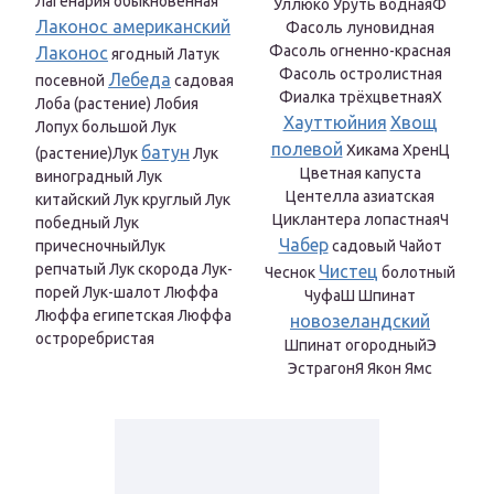
Лагенария обыкновенная
Уллюко Уруть воднаяФ
Лаконос американский
Фасоль луновидная
Фасоль огненно-красная
Лаконос
ягодный Латук
Фасоль остролистная
Лебеда
посевной
садовая
Фиалка трёхцветнаяХ
Лоба (растение) Лобия
Хауттюйния
Хвощ
Лопух большой Лук
полевой
Хикама ХренЦ
батун
(растение)Лук
Лук
Цветная капуста
виноградный Лук
Центелла азиатская
китайский Лук круглый Лук
Циклантера лопастнаяЧ
победный Лук
Чабер
причесночныйЛук
садовый Чайот
репчатый Лук скорода Лук-
Чистец
Чеснок
болотный
порей Лук-шалот Люффа
ЧуфаШ Шпинат
Люффа египетская Люффа
новозеландский
остроребристая
Шпинат огородныйЭ
ЭстрагонЯ Якон Ямс