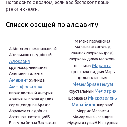
Поговорите с врачом, если вас беспокоят ваши
ранки и синяки.
Список овощей по алфавиту
М Мака перуанская
Маланга Мангольд
А Абельмош маниоковый
Маниок Морковь (род)
Абельмош съедобный
Морковь дикая Морковь
Алоказия
Маранта
посевная
крупнокорневищная
тростниковидная Марь
Альпиния галанга
цельнолистная
Амарант
жминда
Мезембриантемум
Аморфофаллус
Мелотрия
хрустальный
пионолистный Ангурия
Микрозелень
шершавая
Аралия высокая Аралия
Мирабилис
сердцевидная Арахис
широкий
Арракача съедобная
Миррис Мозамби
Артишок настоящийБ
Момордика харанция
Базелла белая Баклажан
Мукуна жгучаяН Настурция